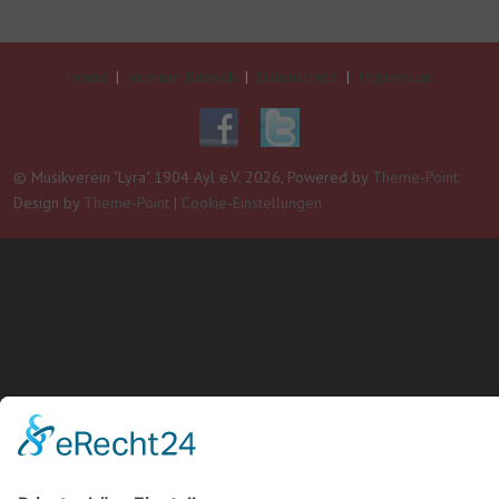
Home
|
Interner Bereich
|
Datenschutz
|
Impressum
© Musikverein "Lyra" 1904 Ayl e.V. 2026, Powered by
Theme-Point
.
Design by
Theme-Point
|
Cookie-Einstellungen